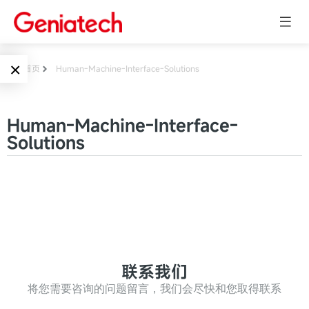
×
首页
Human-Machine-Interface-Solutions
Language
边缘AI
Human-Machine-Interface-
EN
Solutions
AI加速卡
ARM
CN
Embedded
AI边缘计算盒
核心板
电子墨水屏
AI开发板
标准板
墨水屏数字标
Solutions
联系我们
牌
Embedded
将您需要咨询的问题留言，我们会尽快和您取得联系
AI边缘计算
Systems
墨水屏平板