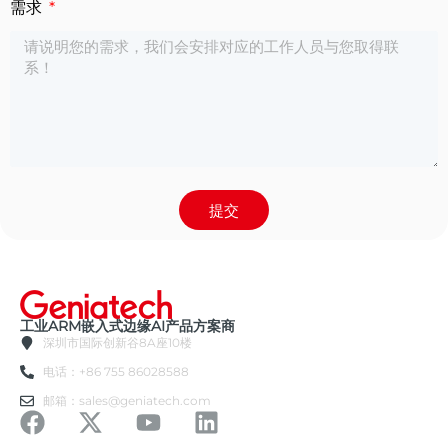
需求
提交
工业ARM嵌入式边缘AI产品方案商
深圳市国际创新谷8A座10楼
电话：+86 755 86028588
邮箱：sales@geniatech.com