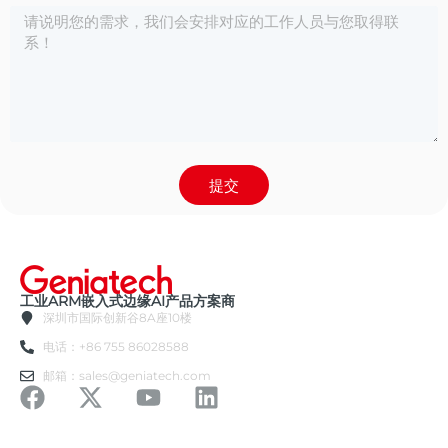
提交
工业ARM嵌入式边缘AI产品方案商
深圳市国际创新谷8A座10楼
电话：+86 755 86028588
邮箱：sales@geniatech.com