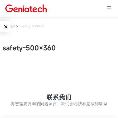
×
首页
safety-500×360
Language
边缘AI
safety-500×360
EN
AI加速卡
ARM
CN
Embedded
AI边缘计算盒
核心板
电子墨水屏
AI开发板
标准板
联系我们
墨水屏数字标
Solutions
牌
将您需要咨询的问题留言，我们会尽快和您取得联系
Embedded
AI边缘计算
Systems
墨水屏平板