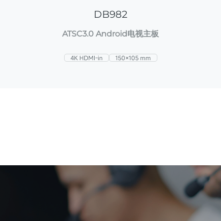
DB982
ATSC3.0 Android电视主板
4K HDMI-in
150×105 mm