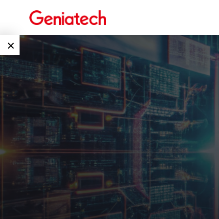
×
Language
边缘AI
EN
AI加速卡
ARM
CN
Embedded
AI边缘计算盒
核心板
电子墨水屏
AI开发板
标准板
墨水屏数字标
Solutions
牌
Embedded
AI边缘计算
Systems
下载中心
墨水屏平板